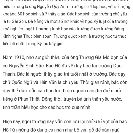
hiệu trường là ông Nguyễn Quý Anh. Trường có 4 lớp học, với số lượng
khoảng 60 học sinh và 7 thầy giáo. Các học sinh của trường chủ yếu
là từ Sài Gòn, Đà Nẵng và một số nơi khác về học. Kỷ luật của trường
khá nghiêm ngặt. Chương trình học của trường được trường Đông
Kinh Nghĩa Thục biên soạn. Trường được xem là trường học tư thục
tiến bộ nhất Trung Kỳ lúc bấy giờ.
Năm 1910, nhờ sự giới thiệu của ông Trương Gia Mô bạn của
cụ Nguyễn Sinh Sắc. Bác Hồ đã về dạy học tại trường Dục
Thanh. Bác là người thầy giáo trẻ tuổi nhất ở trường. Bác dạy
chữ Quốc Ngữ và Hán Văn là chủ yếu. Thời gian rảnh, bác còn
dạy thể dục, dẫn các học trò đi du ngoạn các địa điểm nổi
tiếng ở Phan Thiết. Đồng thời, truyền bá tinh thần yêu nước,
tinh thần hiếu học cho các học trò của mình.
Hiện nay, ngôi trường này vẫn còn lưu lại nhiều kỉ vật của bác
Hồ.Từ những đồ dùng cá nhân như bộ ván gỗ để nằm ngủ,