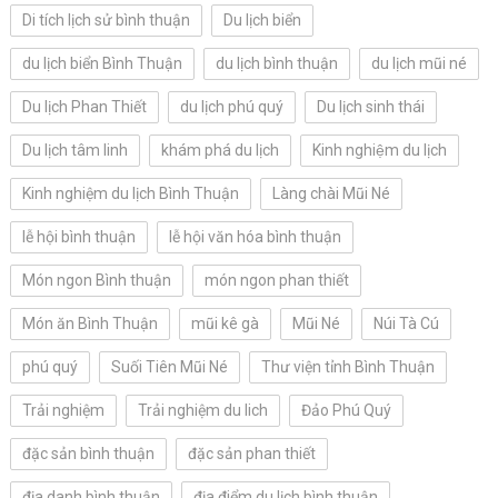
Di tích lịch sử bình thuận
Du lịch biển
du lịch biển Bình Thuận
du lịch bình thuận
du lịch mũi né
Du lịch Phan Thiết
du lịch phú quý
Du lịch sinh thái
Du lịch tâm linh
khám phá du lịch
Kinh nghiệm du lịch
Kinh nghiệm du lịch Bình Thuận
Làng chài Mũi Né
lễ hội bình thuận
lễ hội văn hóa bình thuận
Món ngon Bình thuận
món ngon phan thiết
Món ăn Bình Thuận
mũi kê gà
Mũi Né
Núi Tà Cú
phú quý
Suối Tiên Mũi Né
Thư viện tỉnh Bình Thuận
Trải nghiệm
Trải nghiệm du lich
Đảo Phú Quý
đặc sản bình thuận
đặc sản phan thiết
địa danh bình thuận
địa điểm du lịch bình thuận