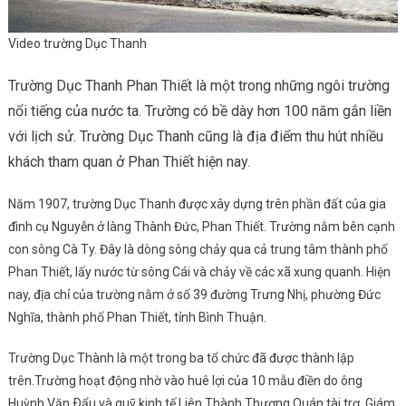
Video trường Dục Thanh
Trường Dục Thanh Phan Thiết là một trong những ngôi trường
nổi tiếng của nước ta. Trường có bề dày hơn 100 năm gắn liền
với lịch sử. Trường Dục Thanh cũng là địa điểm thu hút nhiều
khách tham quan ở Phan Thiết hiện nay.
Năm 1907, trường Dục Thanh được xây dựng trên phần đất của gia
đình cụ Nguyễn ở làng Thành Đức, Phan Thiết. Trường nằm bên cạnh
con sông Cà Ty. Đây là dòng sông chảy qua cả trung tâm thành phố
Phan Thiết, lấy nước từ sông Cái và chảy về các xã xung quanh. Hiện
nay, địa chỉ của trường nằm ở số 39 đường Trưng Nhị, phường Đức
Nghĩa, thành phố Phan Thiết, tỉnh Bình Thuận.
Trường Dục Thành là một trong ba tổ chức đã được thành lập
trên.Trường hoạt động nhờ vào huê lợi của 10 mẫu điền do ông
Huỳnh Văn Ðẩu và quỹ kinh tế Liên Thành Thương Quán tài trợ. Giám