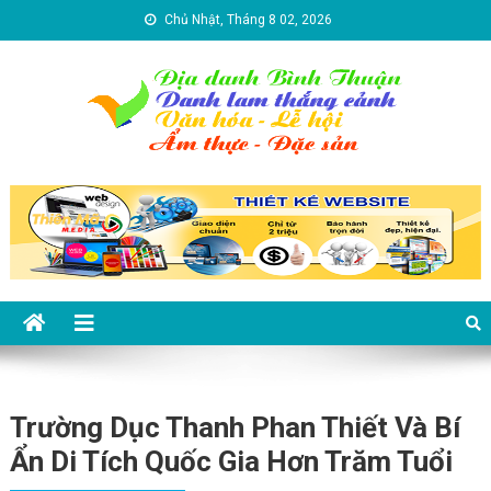
Skip to content
Chủ Nhật, Tháng 8 02, 2026
Địa danh Bình Thuận – Du lịch
Du lịch Bình Thuận
Bình Thuận
Trường Dục Thanh Phan Thiết Và Bí
Ẩn Di Tích Quốc Gia Hơn Trăm Tuổi