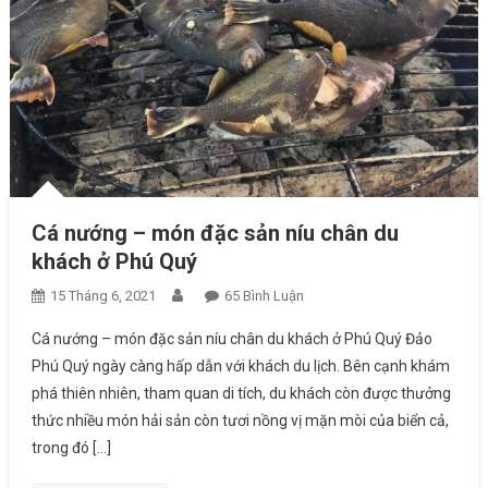
Cá nướng – món đặc sản níu chân du
khách ở Phú Quý
15 Tháng 6, 2021
65 Bình Luận
Ở Cá Nướng – Món Đặc
Sản Níu Chân Du Khách Ở
Cá nướng – món đặc sản níu chân du khách ở Phú Quý Đảo
Phú Quý
Phú Quý ngày càng hấp dẫn với khách du lịch. Bên cạnh khám
phá thiên nhiên, tham quan di tích, du khách còn được thưởng
thức nhiều món hải sản còn tươi nồng vị mặn mòi của biển cả,
trong đó […]