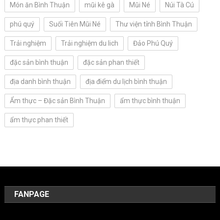
Món ăn Bình Thuận
mũi kê gà
Mũi Né
Núi Tà Cú
phú quý
Suối Tiên Mũi Né
Thư viện tỉnh Bình Thuận
Trải nghiệm
Trải nghiệm du lich
Đảo Phú Quý
đặc sản bình thuận
đặc sản phan thiết
địa danh bình thuận
địa điểm du lịch bình thuận
Ẩm thực – Đặc sản Bình Thuận
ẩm thực bình thuận
ẩm thực phan thiết
FANPAGE