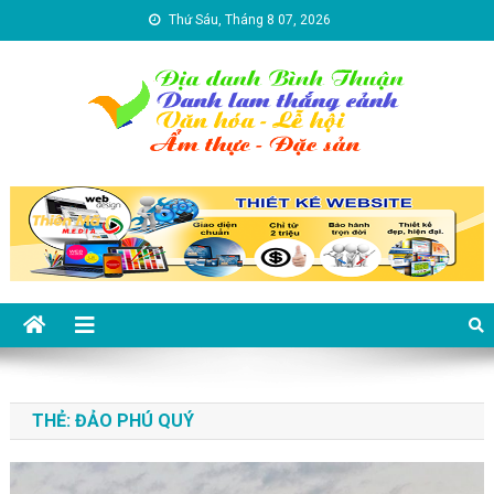
Skip to content
Thứ Sáu, Tháng 8 07, 2026
Địa danh Bình Thuận – Du lịch
Du lịch Bình Thuận
Bình Thuận
THẺ:
ĐẢO PHÚ QUÝ