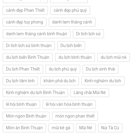
cảnh đẹp Phan Thiết
cảnh đẹp phú quý
cảnh đẹp tuy phong
danh lam thắng cảnh
danh lam thắng cảnh bình thuận
Di tích lịch sử
Di tích lịch sử bình thuận
Du lịch biển
du lịch biển Bình Thuận
du lịch bình thuận
du lịch mũi né
Du lịch Phan Thiết
du lịch phú quý
Du lịch sinh thái
Du lịch tâm linh
khám phá du lịch
Kinh nghiệm du lịch
Kinh nghiệm du lịch Bình Thuận
Làng chài Mũi Né
lễ hội bình thuận
lễ hội văn hóa bình thuận
Món ngon Bình thuận
món ngon phan thiết
Món ăn Bình Thuận
mũi kê gà
Mũi Né
Núi Tà Cú