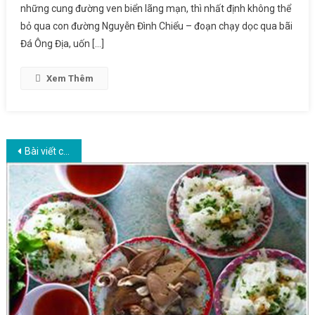
những cung đường ven biển lãng mạn, thì nhất định không thể
bỏ qua con đường Nguyễn Đình Chiểu – đoạn chạy dọc qua bãi
Đá Ông Địa, uốn […]
Xem Thêm
Điều hướng bài viết
Bài viết cũ hơn