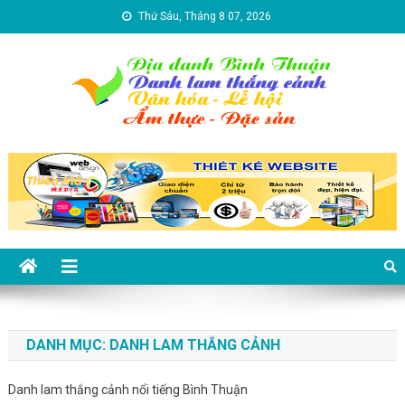
Skip to content
Thứ Sáu, Tháng 8 07, 2026
Địa danh Bình Thuận – Du lịch
Du lịch Bình Thuận
Bình Thuận
DANH MỤC:
DANH LAM THẮNG CẢNH
Danh lam thắng cảnh nổi tiếng Bình Thuận