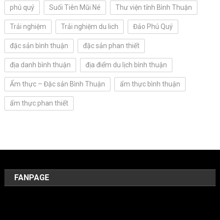
phú quý
Suối Tiên Mũi Né
Thư viện tỉnh Bình Thuận
Trải nghiệm
Trải nghiệm du lich
Đảo Phú Quý
đặc sản bình thuận
đặc sản phan thiết
địa danh bình thuận
địa điểm du lịch bình thuận
Ẩm thực – Đặc sản Bình Thuận
ẩm thực bình thuận
ẩm thực phan thiết
FANPAGE