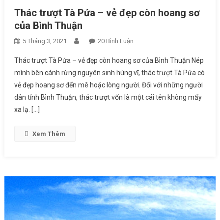
Thác trượt Tà Pứa – vẻ đẹp còn hoang sơ
của Bình Thuận
5 Tháng 3, 2021
20 Bình Luận
Ở Thác Trượt Tà Pứa – Vẻ
Đẹp Còn Hoang Sơ Của Bình
Thác trượt Tà Pứa – vẻ đẹp còn hoang sơ của Bình Thuận Nép
Thuận
mình bên cánh rừng nguyên sinh hùng vĩ, thác trượt Tà Pứa có
vẻ đẹp hoang sơ đến mê hoặc lòng người. Đối với những người
dân tỉnh Bình Thuận, thác trượt vốn là một cái tên không mấy
xa lạ. […]
Xem Thêm