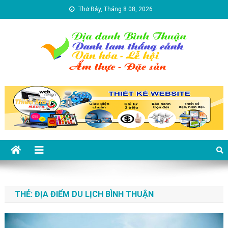
Skip to content
Thứ Bảy, Tháng 8 08, 2026
Địa danh Bình Thuận – Du lịch
Du lịch Bình Thuận
Bình Thuận
THẺ:
ĐỊA ĐIỂM DU LỊCH BÌNH THUẬN