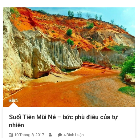
Suối Tiên Mũi Né – bức phù điêu của tự
nhiên
10 Tháng 8, 2017
4 Bình Luận
Ở Suối Tiên Mũi Né – Bức