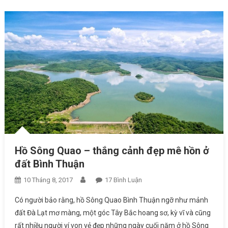
Hồ Sông Quao – thắng cảnh đẹp mê hồn ở
đất Bình Thuận
10 Tháng 8, 2017
17 Bình Luận
Ở Hồ Sông Quao – Thắng
Cảnh Đẹp Mê Hồn Ở Đất
Có người bảo rằng, hồ Sông Quao Bình Thuận ngỡ như mảnh
Bình Thuận
đất Đà Lạt mơ màng, một góc Tây Bắc hoang sơ, kỳ vĩ và cũng
rất nhiều người ví von vẻ đẹp những ngày cuối năm ở hồ Sông