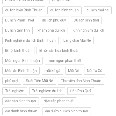
du lịch biển Bình Thuận
du lịch bình thuận
du lịch mũi né
Du lịch Phan Thiết
du lịch phú quý
Du lịch sinh thái
Du lịch tâm linh
khám phá du lịch
Kinh nghiệm du lịch
Kinh nghiệm du lịch Bình Thuận
Làng chài Mũi Né
lễ hội bình thuận
lễ hội văn hóa bình thuận
Món ngon Bình thuận
món ngon phan thiết
Món ăn Bình Thuận
mũi kê gà
Mũi Né
Núi Tà Cú
phú quý
Suối Tiên Mũi Né
Thư viện tỉnh Bình Thuận
Trải nghiệm
Trải nghiệm du lich
Đảo Phú Quý
đặc sản bình thuận
đặc sản phan thiết
địa danh bình thuận
địa điểm du lịch bình thuận