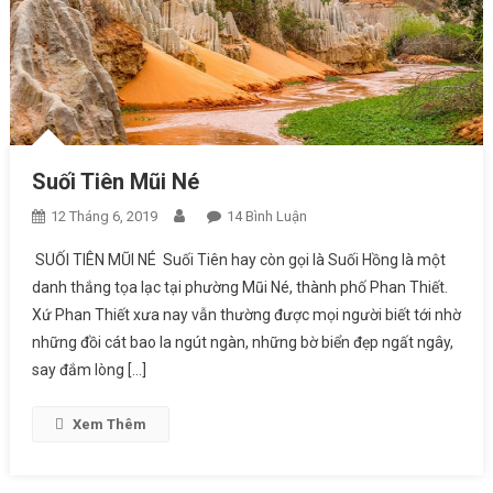
Suối Tiên Mũi Né
12 Tháng 6, 2019
14 Bình Luận
Ở Suối Tiên Mũi Né
SUỐI TIÊN MŨI NÉ Suối Tiên hay còn gọi là Suối Hồng là một
danh thắng tọa lạc tại phường Mũi Né, thành phố Phan Thiết.
Xứ Phan Thiết xưa nay vẫn thường được mọi người biết tới nhờ
những đồi cát bao la ngút ngàn, những bờ biển đẹp ngất ngây,
say đắm lòng […]
Xem Thêm