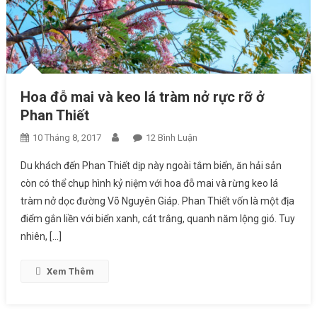
Hoa đỗ mai và keo lá tràm nở rực rỡ ở
Phan Thiết
10 Tháng 8, 2017
12 Bình Luận
Ở Hoa Đỗ Mai Và Keo Lá
Tràm Nở Rực Rỡ Ở Phan
Du khách đến Phan Thiết dịp này ngoài tắm biển, ăn hải sản
Thiết
còn có thể chụp hình kỷ niệm với hoa đỗ mai và rừng keo lá
tràm nở dọc đường Võ Nguyên Giáp. Phan Thiết vốn là một địa
điểm gắn liền với biển xanh, cát trắng, quanh năm lộng gió. Tuy
nhiên, […]
Xem Thêm