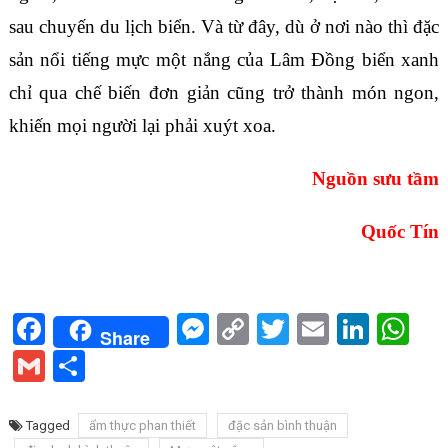
sau chuyến du lịch biển. Và từ đây, dù ở nơi nào thì đặc
sản nổi tiếng mực một nắng của Lâm Đồng biển xanh
chỉ qua chế biến đơn giản cũng trở thành món ngon,
khiến mọi người lại phải xuýt xoa.
Nguồn sưu tầm
Quốc Tín
Facebook
Messenger
Copy
Twitter
Email
Linke
Wh
Share
Link
Gmail
Share
Tagged
ẩm thực phan thiết
đặc sản bình thuận