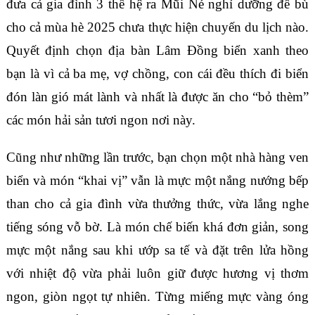
đưa cả gia đình 3 thế hệ ra Mũi Né nghỉ dưỡng để bù
cho cả mùa hè 2025 chưa thực hiện chuyến du lịch nào.
Quyết định chọn địa bàn Lâm Đồng biển xanh theo
bạn là vì cả ba mẹ, vợ chồng, con cái đều thích đi biển
đón làn gió mát lành và nhất là được ăn cho “bỏ thèm”
các món hải sản tươi ngon nơi này.
Cũng như những lần trước, bạn chọn một nhà hàng ven
biển và món “khai vị” vẫn là mực một nắng nướng bếp
than cho cả gia đình vừa thưởng thức, vừa lắng nghe
tiếng sóng vỗ bờ. Là món chế biến khá đơn giản, song
mực một nắng sau khi ướp sa tế và đặt trên lửa hồng
với nhiệt độ vừa phải luôn giữ được hương vị thơm
ngon, giòn ngọt tự nhiên. Từng miếng mực vàng óng