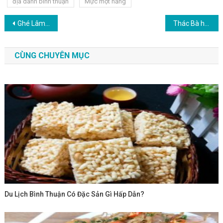
địa danh bình thuận
Mực một nắng
Điều hướng bài viết
Ghé Lâm Đồng biển xanh thưởng thức cá liệt dầu
Thác Bà hùng vĩ giữa rừng Tánh Linh
CÙNG CHUYÊN MỤC
Du Lịch Bình Thuận Có Đặc Sản Gì Hấp Dẫn?