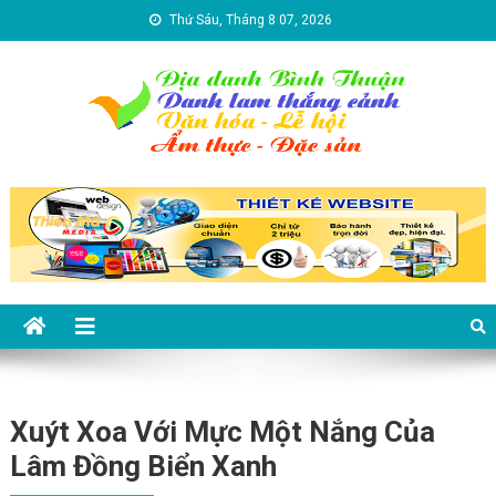
Skip to content
Thứ Sáu, Tháng 8 07, 2026
Địa danh Bình Thuận – Du lịch
Du lịch Bình Thuận
Bình Thuận
Xuýt Xoa Với Mực Một Nắng Của
Lâm Đồng Biển Xanh