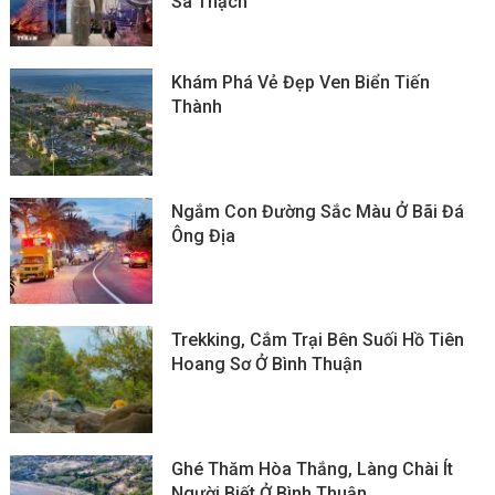
Sa Thạch
Khám Phá Vẻ Đẹp Ven Biển Tiến
Thành
Ngắm Con Đường Sắc Màu Ở Bãi Đá
Ông Địa
Trekking, Cắm Trại Bên Suối Hồ Tiên
Hoang Sơ Ở Bình Thuận
Ghé Thăm Hòa Thắng, Làng Chài Ít
Người Biết Ở Bình Thuận