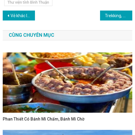
Thư viện tỉnh Bình Thuận
Điều hướng bài viết
Vẻ khác lạ của đồi cát Mũi Né về đêm
Trekking, cắm trại bên suối Hồ Tiên hoang sơ ở Bình Thuận
CÙNG CHUYÊN MỤC
Phan Thiết Có Bánh Mì Chấm, Bánh Mì Chờ