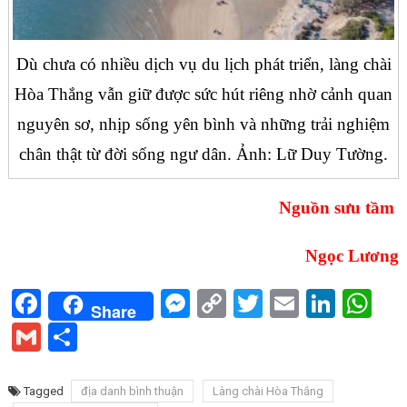
Dù chưa có nhiều dịch vụ du lịch phát triển, làng chài
Hòa Thắng vẫn giữ được sức hút riêng nhờ cảnh quan
nguyên sơ, nhịp sống yên bình và những trải nghiệm
chân thật từ đời sống ngư dân. Ảnh: Lữ Duy Tường.
Nguồn sưu tầm
Ngọc Lương
Facebook
Messenger
Copy
Twitter
Email
Linke
Wh
Share
Link
Gmail
Share
Tagged
địa danh bình thuận
Làng chài Hòa Thắng