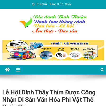
Skip to content
Thứ Sáu, Tháng 8 07, 2026
Địa danh Bình Thuận – Du lịch
Du lịch Bình Thuận
Bình Thuận
Lễ Hội Dinh Thầy Thím Được Công
Nhận Di Sản Văn Hóa Phi Vật Thể