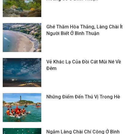
Ghé Thăm Hòa Thắng, Làng Chài Ít
Người Biết Ở Bình Thuận
Vẻ Khác Lạ Của Đồi Cát Mũi Né Về
Đêm
Những Điểm Đến Thú Vị Trong Hè
Ngắm Làng Chài Chí Công Ở Bình