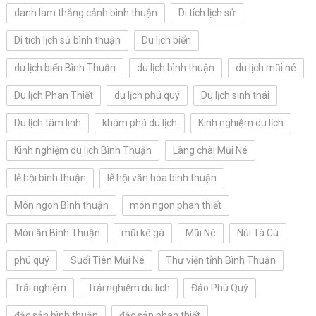
danh lam thắng cảnh bình thuận
Di tích lịch sử
Di tích lịch sử bình thuận
Du lịch biển
du lịch biển Bình Thuận
du lịch bình thuận
du lịch mũi né
Du lịch Phan Thiết
du lịch phú quý
Du lịch sinh thái
Du lịch tâm linh
khám phá du lịch
Kinh nghiệm du lịch
Kinh nghiệm du lịch Bình Thuận
Làng chài Mũi Né
lễ hội bình thuận
lễ hội văn hóa bình thuận
Món ngon Bình thuận
món ngon phan thiết
Món ăn Bình Thuận
mũi kê gà
Mũi Né
Núi Tà Cú
phú quý
Suối Tiên Mũi Né
Thư viện tỉnh Bình Thuận
Trải nghiệm
Trải nghiệm du lich
Đảo Phú Quý
đặc sản bình thuận
đặc sản phan thiết