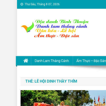
Skip to content
Thứ Sáu, Tháng 8 07, 2026
Địa danh Bình Thuận – Du
Du lịch Bình Thuận
Danh Lam Thắng Cảnh
Ẩm Thực – Đặc Sản
THẺ:
LỄ HỘI DINH THẦY THÍM