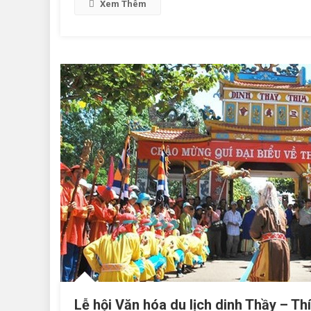
Xem Thêm
Lễ hội Văn hóa du lịch dinh Thầy – Th