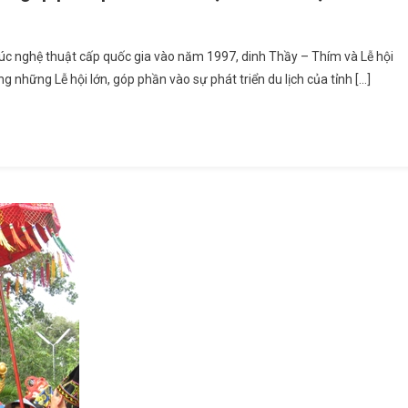
a Du Lịch Dinh Thầy – Thím Góp Phần Phát Triển Du Lịch Bình Thuận
trúc nghệ thuật cấp quốc gia vào năm 1997, dinh Thầy – Thím và Lễ hội
 những Lễ hội lớn, góp phần vào sự phát triển du lịch của tỉnh […]