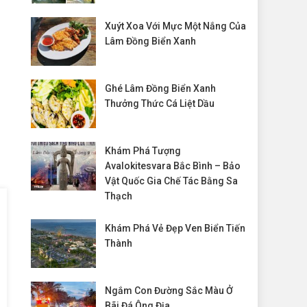
Xuýt Xoa Với Mực Một Nắng Của
Lâm Đồng Biển Xanh
Ghé Lâm Đồng Biển Xanh
Thưởng Thức Cá Liệt Dầu
Khám Phá Tượng
Avalokitesvara Bắc Bình – Bảo
Vật Quốc Gia Chế Tác Bằng Sa
Thạch
Khám Phá Vẻ Đẹp Ven Biển Tiến
Thành
Ngắm Con Đường Sắc Màu Ở
Bãi Đá Ông Địa