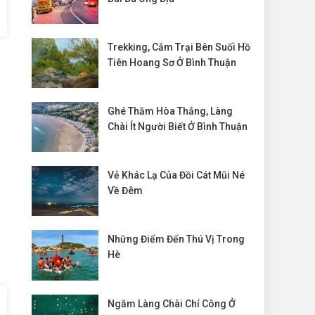
Trekking, Cắm Trại Bên Suối Hồ
Tiên Hoang Sơ Ở Bình Thuận
Ghé Thăm Hòa Thắng, Làng
Chài Ít Người Biết Ở Bình Thuận
Vẻ Khác Lạ Của Đồi Cát Mũi Né
Về Đêm
Những Điểm Đến Thú Vị Trong
Hè
Ngắm Làng Chài Chí Công Ở