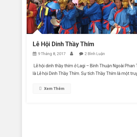
Lễ Hội Dinh Thầy Thím
9 Tháng 8, 2017
2 Bình Luận
Ở Lễ Hội Dinh Thầ
Lễ hội dinh thầy thím ở Lagi – Bình Thuận Ngoài Phan Thiết, 
là Lễ hội Dinh Thầy Thím. Sự tích Thầy Thím là một t
Xem Thêm