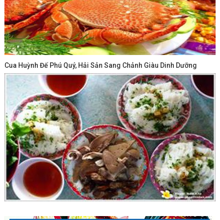
Cua Huỳnh Đế Phú Quý, Hải Sản Sang Chảnh Giàu Dinh Dưỡng