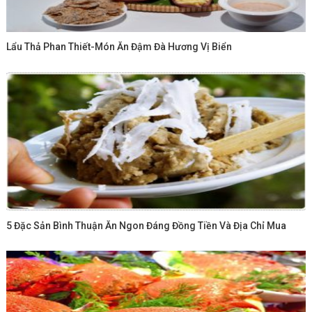
Lẩu Thả Phan Thiết-Món Ăn Đậm Đà Hương Vị Biển
5 Đặc Sản Bình Thuận Ăn Ngon Đáng Đồng Tiền Và Địa Chỉ Mua