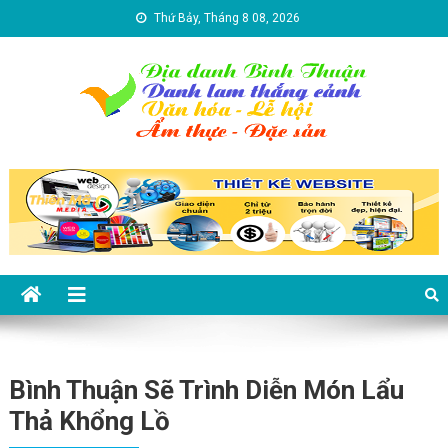
Skip to content
Thứ Bảy, Tháng 8 08, 2026
Địa danh Bình Thuận – Du lịch
Du lịch Bình Thuận
Bình Thuận
Bình Thuận Sẽ Trình Diễn Món Lẩu
Thả Khổng Lồ