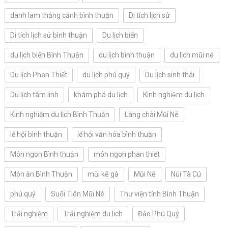
danh lam thắng cảnh bình thuận
Di tích lịch sử
Di tích lịch sử bình thuận
Du lịch biển
du lịch biển Bình Thuận
du lịch bình thuận
du lịch mũi né
Du lịch Phan Thiết
du lịch phú quý
Du lịch sinh thái
Du lịch tâm linh
khám phá du lịch
Kinh nghiệm du lịch
Kinh nghiệm du lịch Bình Thuận
Làng chài Mũi Né
lễ hội bình thuận
lễ hội văn hóa bình thuận
Món ngon Bình thuận
món ngon phan thiết
Món ăn Bình Thuận
mũi kê gà
Mũi Né
Núi Tà Cú
phú quý
Suối Tiên Mũi Né
Thư viện tỉnh Bình Thuận
Trải nghiệm
Trải nghiệm du lich
Đảo Phú Quý