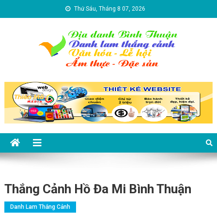
Skip to content
Thứ Sáu, Tháng 8 07, 2026
Địa danh Bình Thuận – Du lịch
Du lịch Bình Thuận
Bình Thuận
Thắng Cảnh Hồ Đa Mi Bình Thuận
Danh Lam Thắng Cảnh