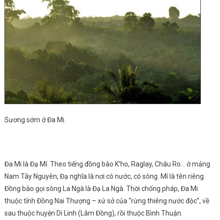
Sương sớm ở Đa Mi.
Đa Mi là Đạ Mí. Theo tiếng đồng bào K’ho, Raglay, Châu Ro… ở mảng
Nam Tây Nguyên, Đạ nghĩa là nơi có nước, có sông. Mí là tên riêng.
Đồng bào gọi sông La Ngà là Đạ La Ngà. Thời chống pháp, Đa Mi
thuộc tỉnh Đồng Nai Thượng – xứ sở của “rừng thiêng nước độc”, về
sau thuộc huyện Di Linh (Lâm Đồng), rồi thuộc Bình Thuận.