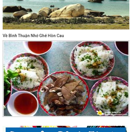
Về Bình Thuận Nhớ Ghé Hòn Cau