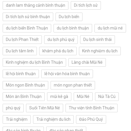
danh lam thắng cảnh bình thuận
Di tích lịch sử
Di tích lịch sử bình thuận
Du lịch biển
du lịch biển Bình Thuận
du lịch bình thuận
du lịch mũi né
Du lịch Phan Thiết
du lịch phú quý
Du lịch sinh thái
Du lịch tâm linh
khám phá du lịch
Kinh nghiệm du lịch
Kinh nghiệm du lịch Bình Thuận
Làng chài Mũi Né
lễ hội bình thuận
lễ hội văn hóa bình thuận
Món ngon Bình thuận
món ngon phan thiết
Món ăn Bình Thuận
mũi kê gà
Mũi Né
Núi Tà Cú
phú quý
Suối Tiên Mũi Né
Thư viện tỉnh Bình Thuận
Trải nghiệm
Trải nghiệm du lich
Đảo Phú Quý
đặc sản bình thuận
đặc sản phan thiết