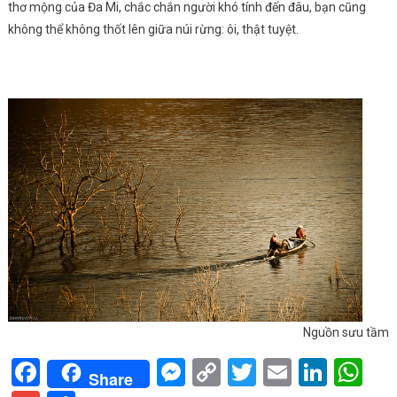
thơ mộng của Đa Mi, chắc chắn người khó tính đến đâu, bạn cũng
không thể không thốt lên giữa núi rừng: ôi, thật tuyệt.
Nguồn sưu tầm
Facebook
Messenger
Copy
Twitter
Email
Linke
Wh
Share