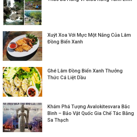
Xuýt Xoa Với Mực Một Nắng Của Lâm
Đồng Biển Xanh
Ghé Lâm Đồng Biển Xanh Thưởng
Thức Cá Liệt Dầu
Khám Phá Tượng Avalokitesvara Bắc
Bình – Bảo Vật Quốc Gia Chế Tác Bằng
Sa Thạch