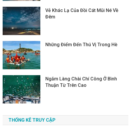
Vẻ Khác Lạ Của Đồi Cát Mũi Né Về
Đêm
Những Điểm Đến Thú Vị Trong Hè
Ngắm Làng Chài Chí Công Ở Bình
Thuận Từ Trên Cao
THỐNG KÊ TRUY CẬP