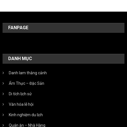
FANPAGE
DANH MỤC
Danh lam thắng cảnh
Ẩm Thực – Đặc Sản
Di tích lịch sử
Văn hóa lễ hội
Kinh nghiệm du lịch
Quán ăn – Nhà Hàng