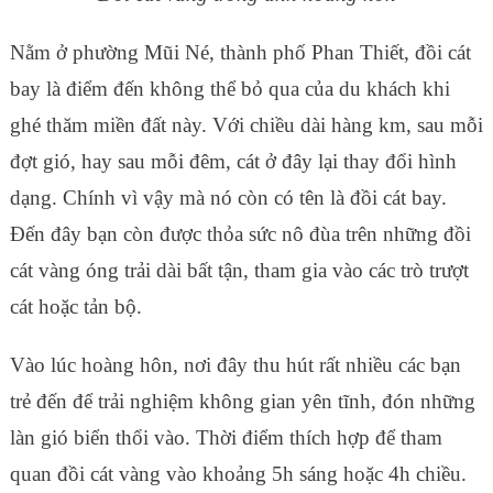
Nằm ở phường Mũi Né, thành phố Phan Thiết, đồi cát
bay là điểm đến không thể bỏ qua của du khách khi
ghé thăm miền đất này. Với chiều dài hàng km, sau mỗi
đợt gió, hay sau mỗi đêm, cát ở đây lại thay đổi hình
dạng. Chính vì vậy mà nó còn có tên là đồi cát bay.
Đến đây bạn còn được thỏa sức nô đùa trên những đồi
cát vàng óng trải dài bất tận, tham gia vào các trò trượt
cát hoặc tản bộ.
Vào lúc hoàng hôn, nơi đây thu hút rất nhiều các bạn
trẻ đến để trải nghiệm không gian yên tĩnh, đón những
làn gió biển thổi vào. Thời điểm thích hợp để tham
quan đồi cát vàng vào khoảng 5h sáng hoặc 4h chiều.