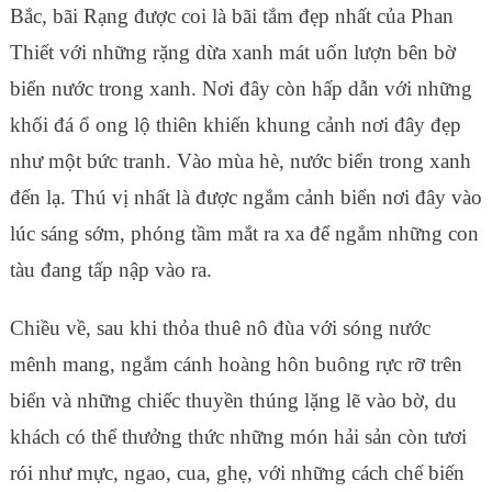
Bắc, bãi Rạng được coi là bãi tắm đẹp nhất của Phan
Thiết với những rặng dừa xanh mát uốn lượn bên bờ
biển nước trong xanh. Nơi đây còn hấp dẫn với những
khối đá ổ ong lộ thiên khiến khung cảnh nơi đây đẹp
như một bức tranh. Vào mùa hè, nước biển trong xanh
đến lạ. Thú vị nhất là được ngắm cảnh biển nơi đây vào
lúc sáng sớm, phóng tầm mắt ra xa để ngắm những con
tàu đang tấp nập vào ra.
Chiều về, sau khi thỏa thuê nô đùa với sóng nước
mênh mang, ngắm cánh hoàng hôn buông rực rỡ trên
biển và những chiếc thuyền thúng lặng lẽ vào bờ, du
khách có thể thưởng thức những món hải sản còn tươi
rói như mực, ngao, cua, ghẹ, với những cách chế biến