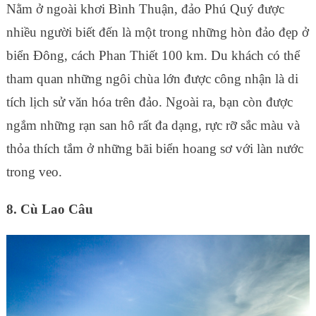
Nằm ở ngoài khơi Bình Thuận, đảo Phú Quý được
nhiều người biết đến là một trong những hòn đảo đẹp ở
biển Đông, cách Phan Thiết 100 km. Du khách có thể
tham quan những ngôi chùa lớn được công nhận là di
tích lịch sử văn hóa trên đảo. Ngoài ra, bạn còn được
ngắm những rạn san hô rất đa dạng, rực rỡ sắc màu và
thỏa thích tắm ở những bãi biển hoang sơ với làn nước
trong veo.
8. Cù Lao Câu