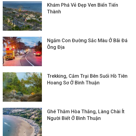
Khám Phá Vẻ Đẹp Ven Biển Tiến
Thành
Ngắm Con Đường Sắc Màu Ở Bãi Đá
Ông Địa
Trekking, Cắm Trại Bên Suối Hồ Tiên
Hoang Sơ Ở Bình Thuận
Ghé Thăm Hòa Thắng, Làng Chài Ít
Người Biết Ở Bình Thuận