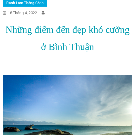
Danh Lam Thắng Cảnh
18 Tháng 4, 2022
Những điểm đến đẹp khó cưỡng
ở Bình Thuận