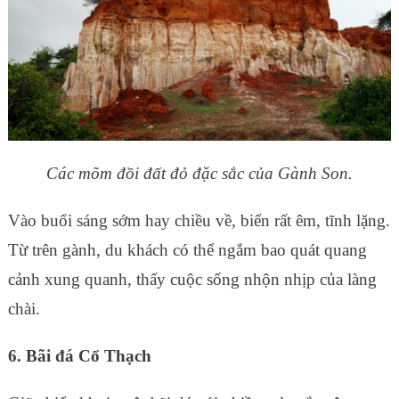
Các mõm đồi đất đỏ đặc sắc của Gành Son.
Vào buổi sáng sớm hay chiều về, biển rất êm, tĩnh lặng.
Từ trên gành, du khách có thể ngắm bao quát quang
cảnh xung quanh, thấy cuộc sống nhộn nhịp của làng
chài.
6. Bãi đá Cổ Thạch