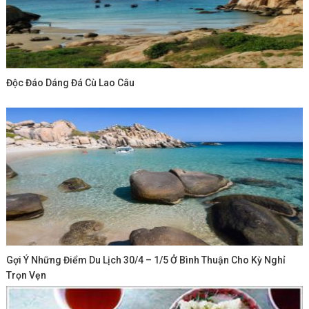
Độc Đáo Dáng Đá Cù Lao Câu
Gợi Ý Những Điểm Du Lịch 30/4 – 1/5 Ở Bình Thuận Cho Kỳ Nghỉ
Trọn Vẹn