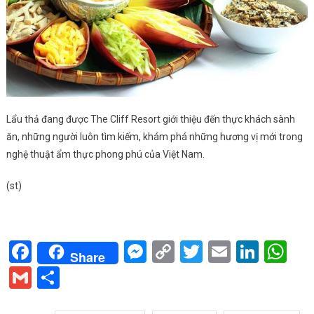
Lẩu thả đang được The Cliff Resort giới thiệu đến thực khách sành
ăn, những người luôn tìm kiếm, khám phá những hương vị mới trong
nghệ thuật ẩm thực phong phú của Việt Nam.
(st)
Facebook
Messenger
Copy
Twitter
Email
Linke
Wh
Share
Link
Gmail
Share