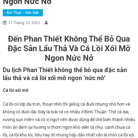
Ngon Nức Nở
Ẩm Thực - Đặc Sản
11 Tháng 10, 2022
Đến Phan Thiết Không Thể Bỏ Qua
Đặc Sản Lẩu Thả Và Cá Lồi Xối Mỡ
Ngon Nức Nở
Du lịch Phan Thiết không thể bỏ qua đặc sản
lẩu thả và cá lồi xối mỡ ngon ‘nức nở’
Cá lồi xối mỡ
Cá lồi có lớp da trơn, thoạt nhìn thì giống cá đuối nhưng nhỏ hơn và
không có đuôi dài. Đây là loài cá có nhiều ở Bình Thuận. Thịt cá dai,
xương sụn mềm và có vị ngọt nên được dùng để chế biến thành nhiều
món ăn đem lại hương vị thơm ngon khó diễn tả như: canh chua cá
lồi, cá lồi kho tỏi, tiêu hay ớt nhưng hấp dẫn nhất vẫn là món cá lồi xối