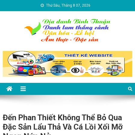
Skip to content
Thứ Sáu, Tháng 8 07, 2026
Địa danh Bình Thuận – Du lịch
Du lịch Bình Thuận
Bình Thuận
Đến Phan Thiết Không Thể Bỏ Qua
Đặc Sản Lẩu Thả Và Cá Lồi Xối Mỡ