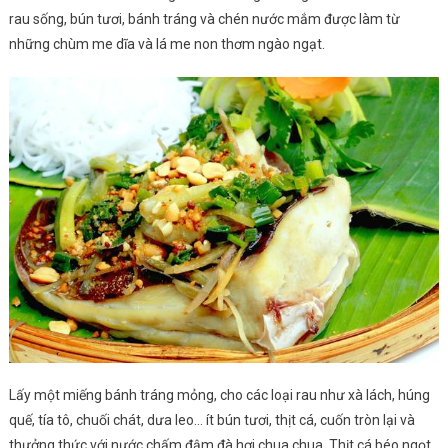
rau sống, bún tươi, bánh tráng và chén nước mắm được làm từ
những chùm me dĩa và lá me non thơm ngào ngạt.
Lấy một miếng bánh tráng mỏng, cho các loại rau như xà lách, húng
quế, tía tô, chuối chát, dưa leo… ít bún tươi, thịt cá, cuốn tròn lại và
thưởng thức với nước chấm đậm đà hơi chua chua. Thịt cá béo ngọt