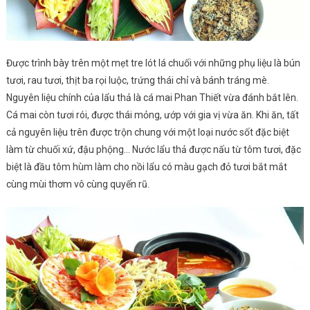
Được trình bày trên một mẹt tre lót lá chuối với những phụ liệu là bún
tươi, rau tươi, thịt ba rọi luộc, trứng thái chỉ và bánh tráng mè.
Nguyên liệu chính của lẩu thả là cá mai Phan Thiết vừa đánh bắt lên.
Cá mai còn tươi rói, được thái mỏng, ướp với gia vị vừa ăn. Khi ăn, tất
cả nguyên liệu trên được trộn chung với một loại nước sốt đặc biệt
làm từ chuối xứ, đậu phộng… Nước lẩu thả được nấu từ tôm tươi, đặc
biệt là đầu tôm hùm làm cho nồi lẩu có màu gạch đỏ tươi bắt mắt
cùng mùi thơm vô cùng quyến rũ.