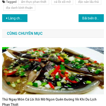
Tagged
ẩm thực phan thiết
cá lồi xối mỡ
đặc sản lẩu thả
địa danh bình thuận
Điều hướng bài viết
Làng chài Mũi Né địa chỉ chụp ảnh đẹp mê ly bạn phải ghé khi đến Bình Thuận
Bãi biển Đồi Dương – Thiên đường nghỉ dưỡng ở Phan Thiết
CÙNG CHUYÊN MỤC
Thử Ngay Món Cá Lồi Xối Mỡ Ngon Quên Đường Về Khi Du Lịch
Phan Thiết