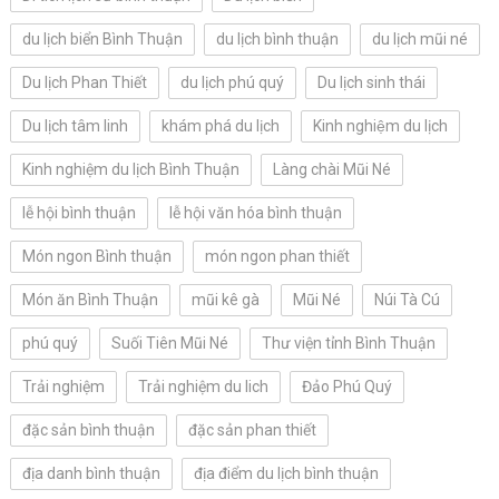
du lịch biển Bình Thuận
du lịch bình thuận
du lịch mũi né
Du lịch Phan Thiết
du lịch phú quý
Du lịch sinh thái
Du lịch tâm linh
khám phá du lịch
Kinh nghiệm du lịch
Kinh nghiệm du lịch Bình Thuận
Làng chài Mũi Né
lễ hội bình thuận
lễ hội văn hóa bình thuận
Món ngon Bình thuận
món ngon phan thiết
Món ăn Bình Thuận
mũi kê gà
Mũi Né
Núi Tà Cú
phú quý
Suối Tiên Mũi Né
Thư viện tỉnh Bình Thuận
Trải nghiệm
Trải nghiệm du lich
Đảo Phú Quý
đặc sản bình thuận
đặc sản phan thiết
địa danh bình thuận
địa điểm du lịch bình thuận