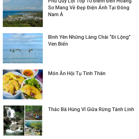
Phú Quý Lọt Top 10 Điểm Đến Hoang
Sơ Mang Vẻ Đẹp Điện Ảnh Tại Đông
Nam Á
Bình Yên Những Làng Chài “đi Lộng”
Ven Biển
Món Ăn Hội Tụ Tình Thân
Thác Bà Hùng Vĩ Giữa Rừng Tánh Linh