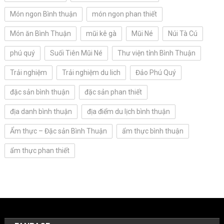
Món ngon Bình thuận
món ngon phan thiết
Món ăn Bình Thuận
mũi kê gà
Mũi Né
Núi Tà Cú
phú quý
Suối Tiên Mũi Né
Thư viện tỉnh Bình Thuận
Trải nghiệm
Trải nghiệm du lich
Đảo Phú Quý
đặc sản bình thuận
đặc sản phan thiết
địa danh bình thuận
địa điểm du lịch bình thuận
Ẩm thực – Đặc sản Bình Thuận
ẩm thực bình thuận
ẩm thực phan thiết