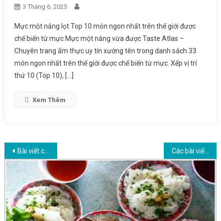
3 Tháng 6, 2025
Mực một nắng lọt Top 10 món ngon nhất trên thế giới được
chế biến từ mực Mực một nắng vừa được Taste Atlas –
Chuyên trang ẩm thực uy tín xướng tên trong danh sách 33
món ngon nhất trên thế giới được chế biến từ mực. Xếp vị trí
thứ 10 (Top 10), […]
Xem Thêm
Điều hướng bài viết
Bài viết cũ hơn
Các bài viết mới hơn