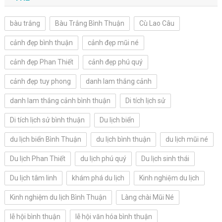
bàu trắng
Bàu Trắng Bình Thuận
Cù Lao Câu
cảnh đẹp bình thuận
cảnh đẹp mũi né
cảnh đẹp Phan Thiết
cảnh đẹp phú quý
cảnh đẹp tuy phong
danh lam thắng cảnh
danh lam thắng cảnh bình thuận
Di tích lịch sử
Di tích lịch sử bình thuận
Du lịch biển
du lịch biển Bình Thuận
du lịch bình thuận
du lịch mũi né
Du lịch Phan Thiết
du lịch phú quý
Du lịch sinh thái
Du lịch tâm linh
khám phá du lịch
Kinh nghiệm du lịch
Kinh nghiệm du lịch Bình Thuận
Làng chài Mũi Né
lễ hội bình thuận
lễ hội văn hóa bình thuận